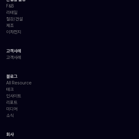
F&B
리테일
철강/건설
제조
이차전지
고객사례
고객사례
블로그
All Resource
테크
인사이트
리포트
미디어
소식
회사