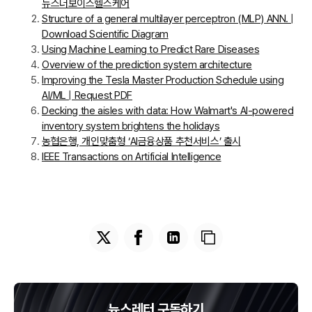
뉴스더보이스헬스케어
Structure of a general multilayer perceptron (MLP) ANN. |
Download Scientific Diagram
Using Machine Learning to Predict Rare Diseases
Overview of the prediction system architecture
Improving the Tesla Master Production Schedule using
AI/ML | Request PDF
Decking the aisles with data: How Walmart's AI-powered
inventory system brightens the holidays
농협은행, 개인맞춤형 ‘AI금융상품 추천서비스’ 출시
IEEE Transactions on Artificial Intelligence
뉴스레터 구독하기