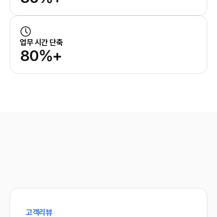
1
4
4
1
2
5
5
2
3
6
6
3
업무 시간 단축
4
7
8
0
%+
7
4
5
8
9
1
8
5
6
9
0
2
9
6
7
0
1
3
0
7
2
4
1
8
3
5
2
9
4
6
3
0
5
7
6
8
7
9
8
0
고객리뷰