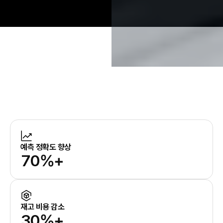
예측 정확도 향상
7
0
%+
8
1
9
2
0
3
재고 비용 감소
3
0
%+